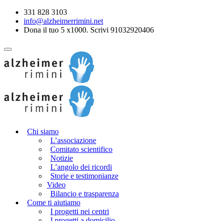
331 828 3103
info@alzheimerrimini.net
Dona il tuo 5 x1000. Scrivi 91032920406
Chi siamo
L’associazione
Comitato scientifico
Notizie
L’angolo dei ricordi
Storie e testimonianze
Video
Bilancio e trasparenza
Come ti aiutiamo
I progetti nei centri
I progetti a domicilio