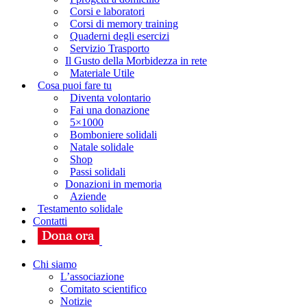
Corsi e laboratori
Corsi di memory training
Quaderni degli esercizi
Servizio Trasporto
Il Gusto della Morbidezza in rete
Materiale Utile
Cosa puoi fare tu
Diventa volontario
Fai una donazione
5×1000
Bomboniere solidali
Natale solidale
Shop
Passi solidali
Donazioni in memoria
Aziende
Testamento solidale
Contatti
Chi siamo
L’associazione
Comitato scientifico
Notizie