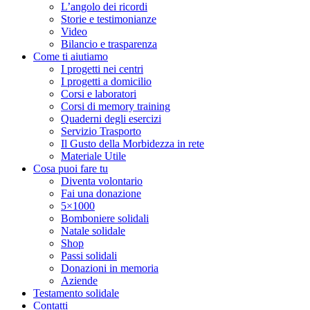
L’angolo dei ricordi
Storie e testimonianze
Video
Bilancio e trasparenza
Come ti aiutiamo
I progetti nei centri
I progetti a domicilio
Corsi e laboratori
Corsi di memory training
Quaderni degli esercizi
Servizio Trasporto
Il Gusto della Morbidezza in rete
Materiale Utile
Cosa puoi fare tu
Diventa volontario
Fai una donazione
5×1000
Bomboniere solidali
Natale solidale
Shop
Passi solidali
Donazioni in memoria
Aziende
Testamento solidale
Contatti