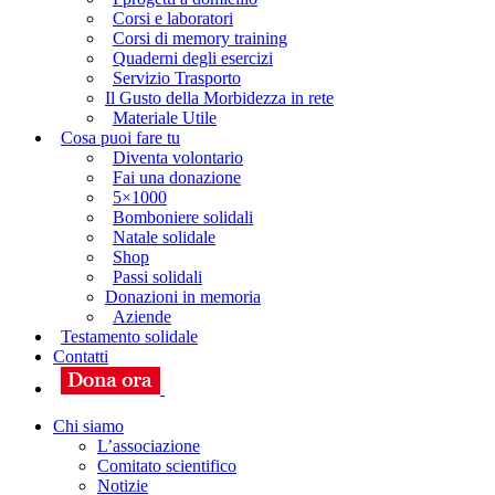
Corsi e laboratori
Corsi di memory training
Quaderni degli esercizi
Servizio Trasporto
Il Gusto della Morbidezza in rete
Materiale Utile
Cosa puoi fare tu
Diventa volontario
Fai una donazione
5×1000
Bomboniere solidali
Natale solidale
Shop
Passi solidali
Donazioni in memoria
Aziende
Testamento solidale
Contatti
Chi siamo
L’associazione
Comitato scientifico
Notizie