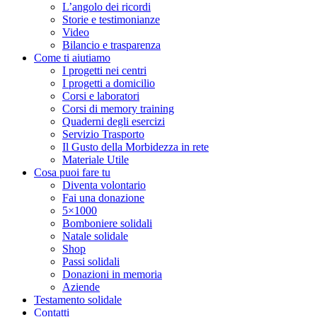
L’angolo dei ricordi
Storie e testimonianze
Video
Bilancio e trasparenza
Come ti aiutiamo
I progetti nei centri
I progetti a domicilio
Corsi e laboratori
Corsi di memory training
Quaderni degli esercizi
Servizio Trasporto
Il Gusto della Morbidezza in rete
Materiale Utile
Cosa puoi fare tu
Diventa volontario
Fai una donazione
5×1000
Bomboniere solidali
Natale solidale
Shop
Passi solidali
Donazioni in memoria
Aziende
Testamento solidale
Contatti