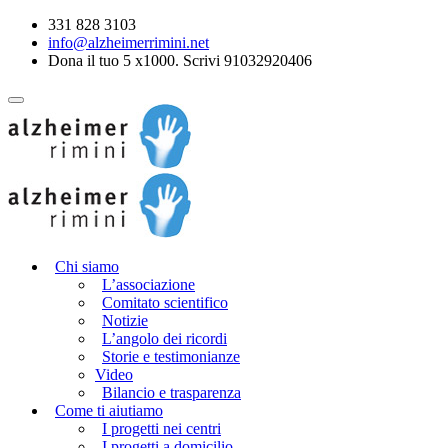
331 828 3103
info@alzheimerrimini.net
Dona il tuo 5 x1000. Scrivi 91032920406
Chi siamo
L’associazione
Comitato scientifico
Notizie
L’angolo dei ricordi
Storie e testimonianze
Video
Bilancio e trasparenza
Come ti aiutiamo
I progetti nei centri
I progetti a domicilio